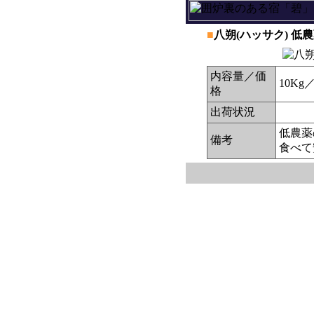
■
八朔(ハッサク) 低
内容量／価
10Kg
格
出荷状況
低農薬
備考
食べて