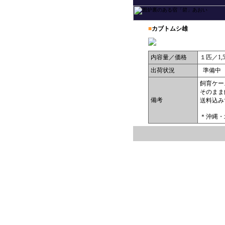
■
カブトムシ雄
内容量／価格
１匹／1,
出荷状況
準備中
飼育ケー
そのまま
備考
送料込み
＊沖縄・